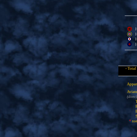
H
H
H
H
- Total
Appare
Aviate
(dont)
*
tom