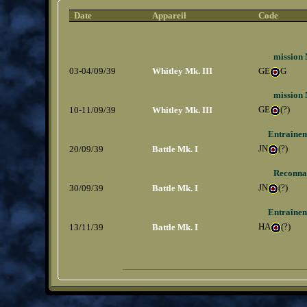
_
Date
Appareil
Code
mission 
03-04/09/39
Whitley Mk. III
GE
G
mission 
GE
(?)
10-11/09/39
Whitley Mk. III
Entraîne
JN
(?)
20/09/39
Battle Mk. I
Reconna
JN
(?)
30/09/39
Battle Mk. I
Entraîne
HA
(?)
13/11/39
Battle Mk. I