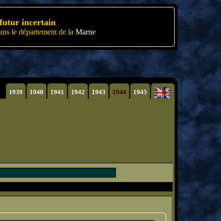
futur incertain
ns le département de la
Marne
1939
1940
1941
1942
1943
1944
1945