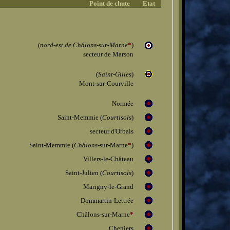
Point de chute
_
Etat
(
nord-est de Châlons-sur-Marne
*
)
secteur de Marson
(
Saint-Gilles
)
Mont-sur-Courville
Normée
Saint-Memmie (
Courtisols
)
secteur d'Orbais
Saint-Memmie (
Châlons
-sur-Marne
*
)
Villers-le-Château
Saint-Julien (
Courtisols
)
Marigny-le-Grand
Dommartin-Lettrée
Châlons-sur-Marne
*
Cheniers