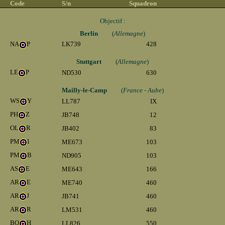
Code
S/n
Squadron
Objectif :
Berlin
(
Allemagne
)
NA
P
LK739
428
Stuttgart
(
Allemagne
)
LE
P
ND530
630
Mailly-le-Camp
(
France - Aube
)
WS
Y
LL787
IX
PH
Z
JB748
12
OL
R
JB402
83
PM
I
ME673
103
PM
B
ND905
103
AS
E
ME643
166
AR
E
ME740
460
AR
J
JB741
460
AR
R
LM531
460
BQ
H
LL826
550