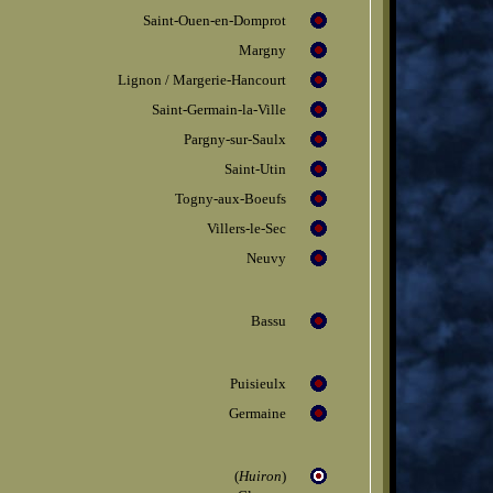
Saint-Ouen-en-Domprot
Margny
Lignon / Margerie-Hancourt
Saint-Germain-la-Ville
Pargny-sur-Saulx
Saint-Utin
Togny-aux-Boeufs
Villers-le-Sec
Neuvy
Bassu
Puisieulx
Germaine
(
Huiron
)