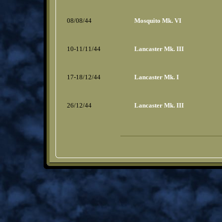
08/08/44
Mosquito Mk. VI
10-11/11/44
Lancaster Mk. III
17-18/12/44
Lancaster Mk. I
26/12/44
Lancaster Mk. III