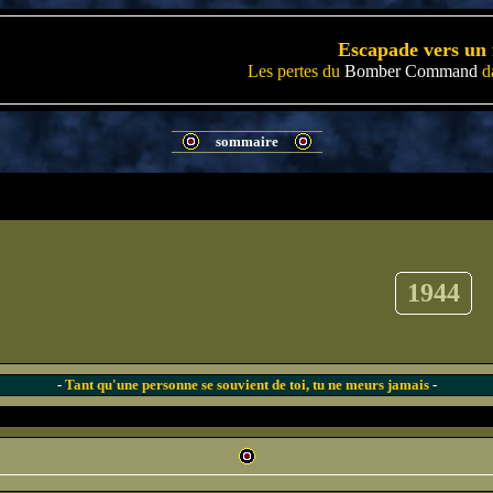
Escapade vers un 
Les pertes du
Bomber Command
da
sommaire
1944
-
Tant qu'une personne se souvient de toi, tu ne meurs jamais
-