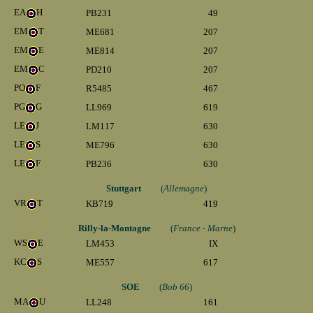
EA
H
PB231
49
EM
T
ME681
207
EM
E
ME814
207
EM
C
PD210
207
PO
F
R5485
467
PG
G
LL969
619
LE
J
LM117
630
LE
S
ME796
630
LE
F
PB236
630
Stuttgart
(
Allemagne
)
VR
T
KB719
419
Rilly-la-Montagne
(
France - Marne
)
WS
E
LM453
IX
KC
S
ME557
617
SOE
(
Bob 66
)
MA
U
LL248
161