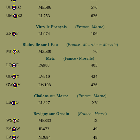
UL
B2
ME586
576
UM
Z2
LL753
626
Vitry-le-François
(
France - Marne
)
ZN
F
LL974
106
Blainville-sur-l'Eau
(
France - Meurthe-et-Moselle
)
MP
X
MZ539
76
Metz
(France - Moselle)
LQ
E
PA980
405
QB
Y
LV910
424
OW
V
LW198
426
Châlons-sur-Marne
(
France - Marne
)
LS
Q
LL827
XV
Revigny-sur-Ornain
(
France - Meuse
)
WS
Z
ME833
IX
EA
W
JB473
49
EA
V
ND684
49