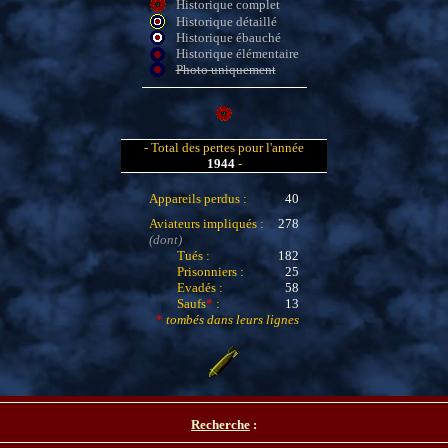
Historique complet
Historique détaillé
Historique ébauché
Historique élémentaire
Photo uniquement
- Total des pertes pour l'année
1944
-
Appareils perdus :
40
Aviateurs impliqués :
278
(dont)
Tués :
182
Prisonniers :
25
Evadés :
58
Saufs
*
:
13
*
tombés dans leurs lignes
Recherche
: