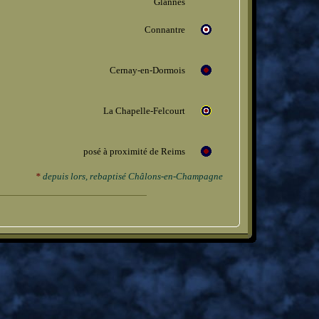
Glannes
Connantre
Cernay-en-Dormois
La Chapelle-Felcourt
posé à proximité de Reims
*
depuis lors, rebaptisé Châlons-en-Champagne