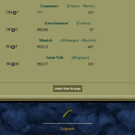
Connantre
(
France - Marne
)
OM
?
???
107
Entraînement
(
France
)
OF
G
PB200
97
Munich
(
Allemagne - Bavière
)
PO
F
PD215
467
Saint-Vith
(
Belgique
)
SR
M
PB237
101
retour haut de page
Légende